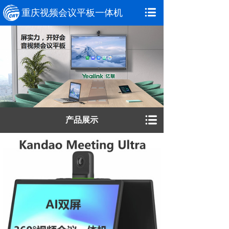
重庆视频会议平板一体机
产品展示