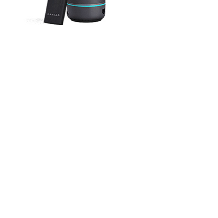
看到 Kandao Meeting Pr
看到
Kandao Meeting Pro独立
1
上一页
下一页
共 3 条 共 1 页
联系我们